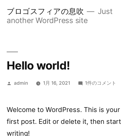
コ
ブロゴスフィアの息吹
Just
ン
another WordPress site
テ
ン
ツ
Hello world!
へ
ス
投
Hello
admin
1月 16, 2021
1件のコメント
キ
稿
world!
ッ
者:
へ
の
Welcome to WordPress. This is your
プ
first post. Edit or delete it, then start
writing!