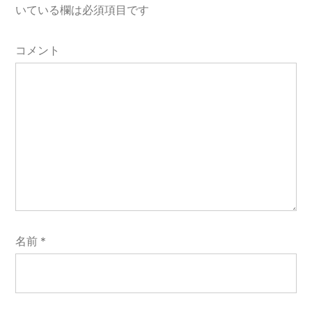
いている欄は必須項目です
を
ど
コメント
う
ぞ
名前
*